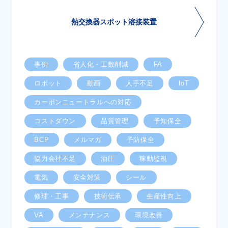
熱交換器スポット溶接装置
事例
省人化・工数削減
FA
ロボット
動画
人手不足
IoT
カーボンニュートラルへの対応
コストダウン
品質管理
予知保全
BCP
メルマガ
予防保全
協力会社不足
油圧
稼動監視
電気
安全対策
シール
修理・工事
技術伝承
生産性向上
VA
メンテナンス
環境改善