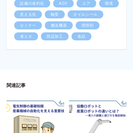
設備の老朽化
AGV
エア
環境
見える化
軸受
オイルシール
セミナー
搬送機器
潤滑剤
省エネ
部品加工
食品
関連記事