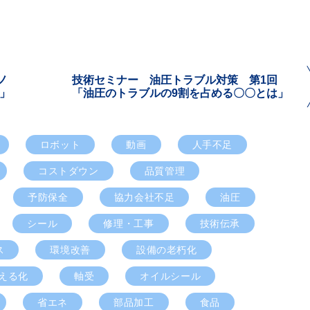
クノ
技術セミナー 油圧トラブル対策 第1回
e」
「油圧のトラブルの9割を占める〇〇とは」
ロボット
動画
人手不足
コストダウン
品質管理
予防保全
協力会社不足
油圧
シール
修理・工事
技術伝承
ス
環境改善
設備の老朽化
える化
軸受
オイルシール
省エネ
部品加工
食品