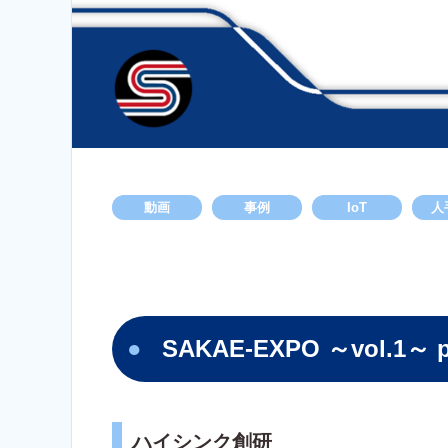
動画
事例
IoT
人
SAKAE-EXPO ～vol.1～ 
ハイシンク創研