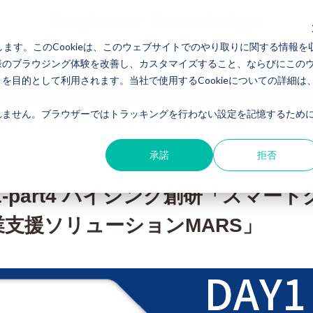
します。このCookieは、このウェブサイトでのやり取りに関する情報を
様のブラウジング体験を改善し、カスタマイズすること、ならびにこの
目的として利用されます。当社で使用するCookieについての詳細は
事例
About us
ません。ブラウザーではトラッキングを行わない設定を記憶するために
ク創研「スマートグラス(AR)を使った現場作業支援ソリューションMARS」
承諾
拒否
DAY1-part4 ハイシンク創研「スマート
業支援ソリューションMARS」