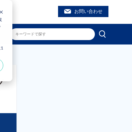
お問い合わせ
収
ウ
、
1
グ