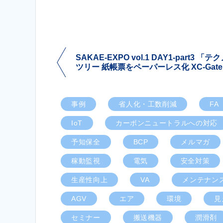
SAKAE-EXPO vol.1 DAY1-part3 「テ
ツリー 紙帳票をペーパーレス化 XC-Gat
事例
省人化・工数削減
FA
IoT
カーボンニュートラルへの対応
予知保全
BCP
メルマガ
稼動監視
電気
安全対策
生産性向上
VA
メンテナン
AGV
エア
環境
見
セミナー
搬送機器
潤滑剤