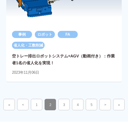
事例
ロボット
FA
省人化・工数削減
空トレー排出ロボットシステム+AGV（動画付き）：作業
者1名の省人化を実現！
2023年11月06日
«
<
1
2
3
4
5
>
»