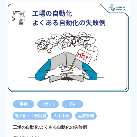
事例
ロボット
FA
省人化・工数削減
人手不足
品質管理
工場の自動化/よくある自動化の失敗例