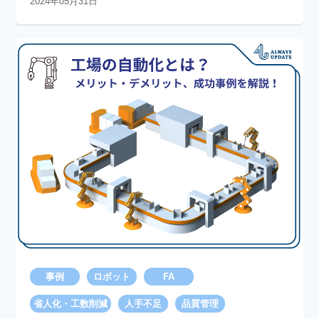
2024年05月31日
事例
ロボット
FA
省人化・工数削減
人手不足
品質管理