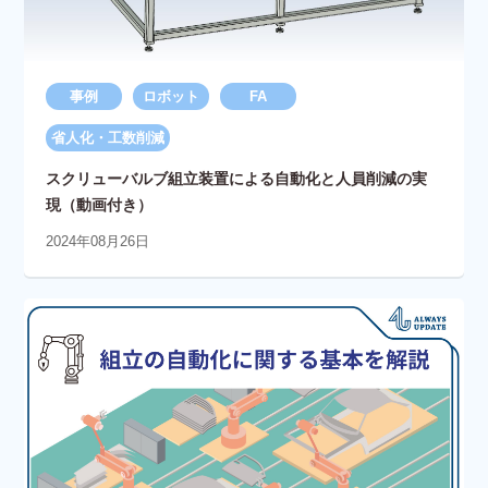
事例
ロボット
FA
省人化・工数削減
スクリューバルブ組立装置による自動化と人員削減の実
現（動画付き）
2024年08月26日