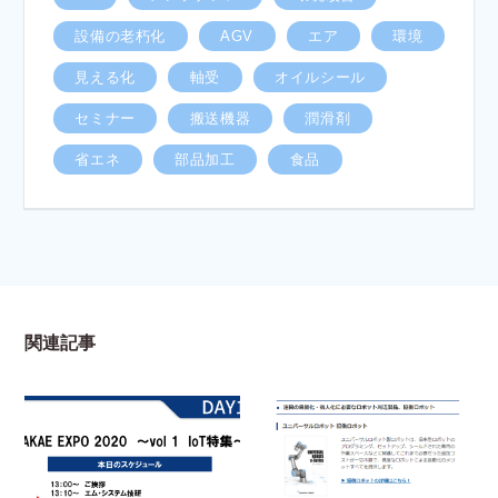
設備の老朽化
AGV
エア
環境
見える化
軸受
オイルシール
セミナー
搬送機器
潤滑剤
省エネ
部品加工
食品
関連記事