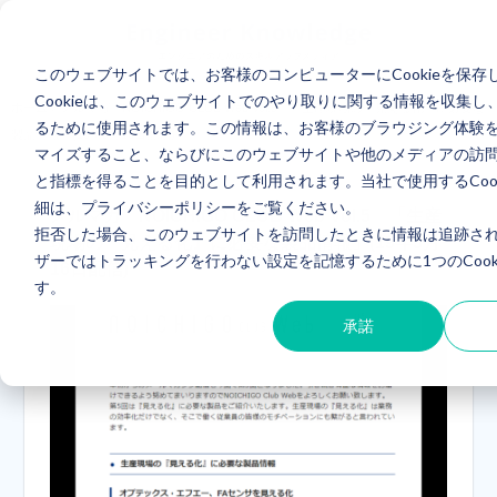
このウェブサイトでは、お客様のコンピューターにCookieを保存
Cookieは、このウェブサイトでのやり取りに関する情報を収集し
ホーム
> メルマガ NOICHIGO CLUB Web Vol.5 「生産現場の『見える化』に必要な
るために使用されます。この情報は、お客様のブラウジング体験
製品情報」(19年5月16日配信)
マイズすること、ならびにこのウェブサイトや他のメディアの訪
と指標を得ることを目的として利用されます。当社で使用するCook
細は、プライバシーポリシーをご覧ください。
メルマガ NOICHIGO CLUB Web Vol.5 「生産
拒否した場合、このウェブサイトを訪問したときに情報は追跡さ
現場の『見える化』に必要な製品情報」(19年5月
ザーではトラッキングを行わない設定を記憶するために1つのCook
16日配信)
す。
承諾