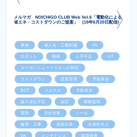
メルマガ NOICHIGO CLUB Web Vol.6「電動化による
省エネ・コストダウンのご提案」 (19年6月20日配信)
事例
省人化・工数削減
FA
ロボット
動画
人手不足
IoT
カーボンニュートラルへの対応
コストダウン
品質管理
予知保全
BCP
メルマガ
予防保全
協力会社不足
油圧
稼動監視
電気
安全対策
シール
修理・工事
技術伝承
生産性向上
VA
メンテナンス
環境改善