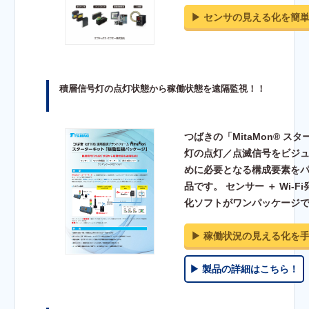
▶︎ センサの見える化を簡
積層信号灯の点灯状態から稼働状態を遠隔監視！！
つばきの「MitaMon® 
灯の点灯／点滅信号をビジ
めに必要となる構成要素を
品です。 センサー ＋ Wi-F
化ソフトがワンパッケージで
▶︎ 稼働状況の見える化を
▶︎ 製品の詳細はこちら！