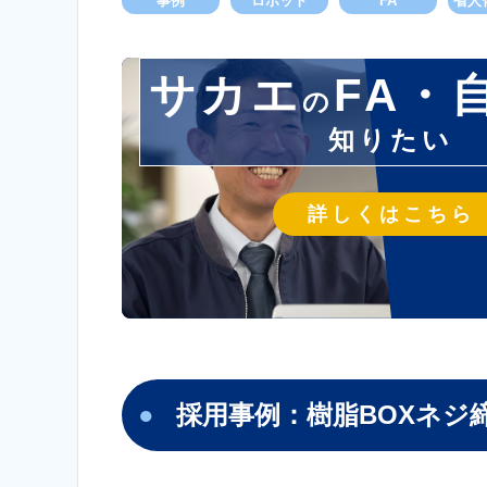
事例
ロボット
FA
省人
サカエ
FA・
の
知りたい
詳しくはこちら
採用事例：樹脂BOXネジ