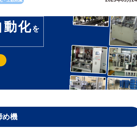
化・工数削減
自動化
を
締め機