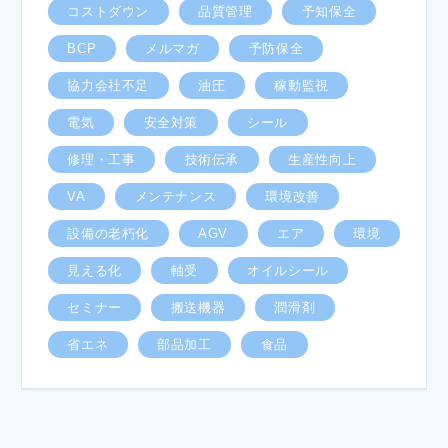
コストダウン
品質管理
予知保全
BCP
メルマガ
予防保全
協力会社不足
油圧
稼動監視
電気
安全対策
シール
修理・工事
技術伝承
生産性向上
VA
メンテナンス
環境改善
設備の老朽化
AGV
エア
環境
見える化
軸受
オイルシール
セミナー
搬送機器
潤滑剤
省エネ
部品加工
食品