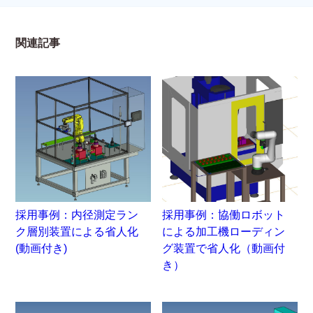
関連記事
採用事例：内径測定ラン
採用事例：協働ロボット
ク層別装置による省人化
による加工機ローディン
(動画付き)
グ装置で省人化（動画付
き）