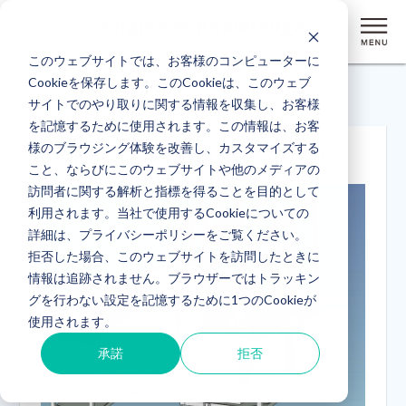
このウェブサイトでは、お客様のコンピューターに
Cookieを保存します。このCookieは、このウェブ
ホーム
> 採用事例：ゴム栓挿入装置 導入による省人化
サイトでのやり取りに関する情報を収集し、お客様
を記憶するために使用されます。この情報は、お客
様のブラウジング体験を改善し、カスタマイズする
採用事例：ゴム栓挿入装置 導入による省人化
こと、ならびにこのウェブサイトや他のメディアの
訪問者に関する解析と指標を得ることを目的として
利用されます。当社で使用するCookieについての
詳細は、プライバシーポリシーをご覧ください。
拒否した場合、このウェブサイトを訪問したときに
情報は追跡されません。ブラウザーではトラッキン
グを行わない設定を記憶するために1つのCookieが
使用されます。
承諾
拒否