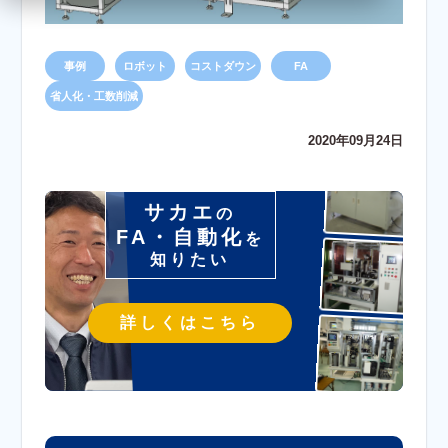
事例
ロボット
コストダウン
FA
省人化・工数削減
2020年09月24日
サカエ
の
FA・自動化
を
知りたい
詳しくはこちら