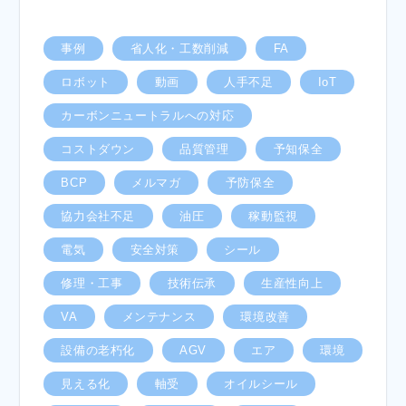
事例
省人化・工数削減
FA
ロボット
動画
人手不足
IoT
カーボンニュートラルへの対応
コストダウン
品質管理
予知保全
BCP
メルマガ
予防保全
協力会社不足
油圧
稼動監視
電気
安全対策
シール
修理・工事
技術伝承
生産性向上
VA
メンテナンス
環境改善
設備の老朽化
AGV
エア
環境
見える化
軸受
オイルシール