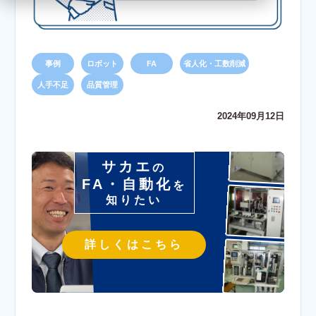
事例
ロボット
FA
省人化・工数削減
人手不足
品質管理
2024年09月12日
サカエ
の
FA・自動化
を
知りたい
詳しくはこちら