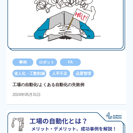
事例
ロボット
FA
省人化・工数削減
人手不足
品質管理
工場の自動化/よくある自動化の失敗例
2024年05月31日