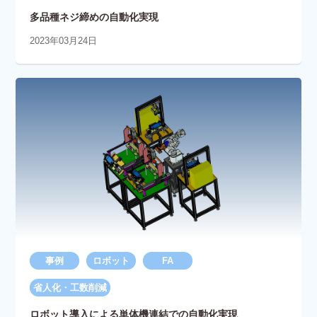
多品種ネジ締めの自動化実現
2023年03月24日
事例
ロボット
FA
省人化・工数削減
ロボット導入による単体機連結での自動化実現