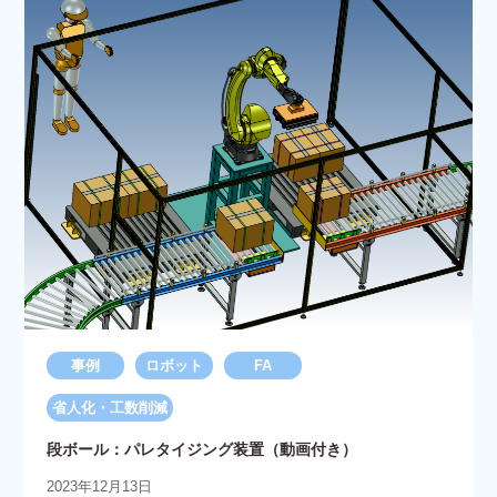
事例
ロボット
FA
省人化・工数削減
段ボール：パレタイジング装置（動画付き）
2023年12月13日