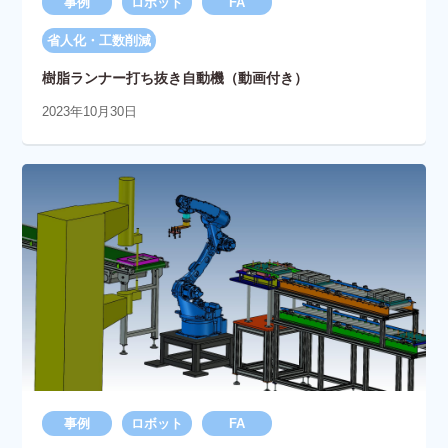
事例
ロボット
FA
省人化・工数削減
樹脂ランナー打ち抜き自動機（動画付き）
2023年10月30日
事例
ロボット
FA